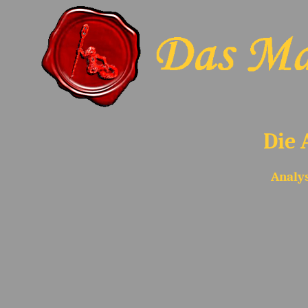
Die 
Analys