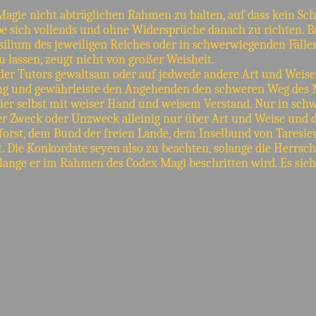
Magie nicht abträglichen Rahmen zu halten, auf dass kein S
abe sich vollends und ohne Widersprüche danach zu richten. Bri
ilium des jeweiligen Reiches oder in schwerwiegenden Fälle
 lassen, zeugt nicht von großer Weisheit.
oder Tutors gewaltsam oder auf jedwede andere Art und Weise
hung und gewährleiste den Angehenden den schweren Weg des 
er selbst mit weiser Hand und weisem Verstand. Nur in schw
ber Zweck oder Unzweck alleinig nur über Art und Weise und 
orst, dem Bund der freien Lande, dem Inselbund von Taresien u
t. Die Konkordate seyen also zu beachten, solange die Herrs
lange er im Rahmen des Codex Magi beschritten wird. Es sieh